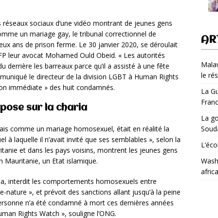
les réseaux sociaux d’une vidéo montrant de jeunes gens
omme un mariage gay, le tribunal correctionnel de
AR
ux ans de prison ferme. Le 30 janvier 2020, se déroulait
l’AFP leur avocat Mohamed Ould Obeid. « Les autorités
Malaw
u derrière les barreaux parce qu’il a assisté à une fête
le ré
ommuniqué le directeur de la division LGBT à Human Rights
tion immédiate » des huit condamnés.
La Gu
Fran
pose sur la charia
La go
Soud
alais comme un mariage homosexuel, était en réalité la
 à laquelle il n’avait invité que ses semblables », selon la
L’éco
itanie et dans les pays voisins, montrent les jeunes gens
Washi
 Mauritanie, un Etat islamique.
afric
ria, interdit les comportements homosexuels entre
-nature », et prévoit des sanctions allant jusqu’à la peine
personne n’a été condamné à mort ces dernières années
uman Rights Watch », souligne l’ONG.