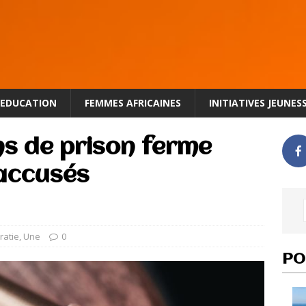
EDUCATION
FEMMES AFRICAINES
INITIATIVES JEUNES
ns de prison ferme
accusés
atie
,
Une
0
PO