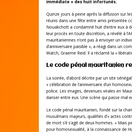
immédiate » des huit infortunés.
Quinze jours à peine après la diffusion sur 
réunis dans une fête entre amis présentée c
Nouakchott a condamné huit d’entre eux à de
leur procès en toute discrétion, a révélé à 
mauritaniennes n’ont pas à envoyer un individ
d’anniversaire paisible », a réagi dans un c
Watch, Graeme Reid. Il a réclamé la « libéra
Le code pénal mauritanien re
La soirée, d’abord décrite par un site sénég
« célébration de l’anniversaire d’un homosexuel
police. Les images, devenues virales en Maur
danser entre eux. Une scène qui passe mal en
Le code pénal mauritanien, fondé sur la cha
musulmans majeurs, qualifiés d’« actes contre
de mort s’il s’agit de deux hommes. « Mais 
pour homosexualité, à la connaissance de H