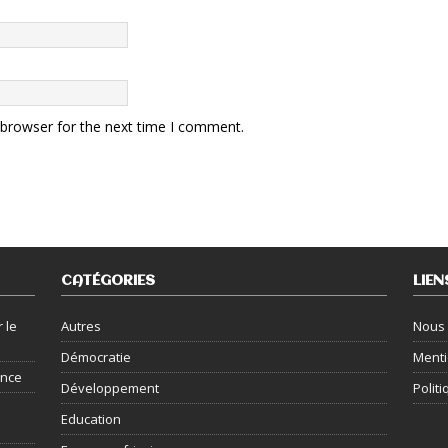
 browser for the next time I comment.
CATÉGORIES
LIEN
 le
Autres
Nous 
Démocratie
Menti
ance
Développement
Politi
Education