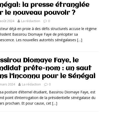
négal: la presse étranglée
r le nouveau pouvoir ?
août 2024
La rédaction
0
cteur déjà en proie à des défis structurels accuse le régime
ésident Bassirou Diomaye Faye de précipiter sa
uescence. Les nouvelles autorités sénégalaises
[…]
ssirou Diomaye Faye, le
ndidat prête-nom : un saut
ns l’inconnu pour le Sénégal
mars 2024
La rédaction
0
sa posture d’éternel étudiant, Bassirou Diomaye Faye, est
and point d’interrogation de la présidentielle sénégalaise du
rs prochain. Et pour cause, cet
[…]