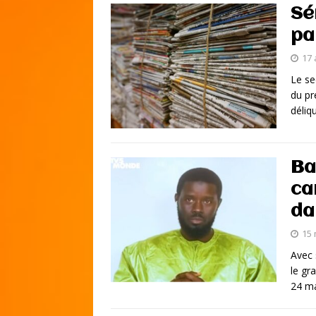
Sé
pa
17 
Le se
du pr
déliq
Ba
ca
da
15 
Avec 
le gr
24 ma