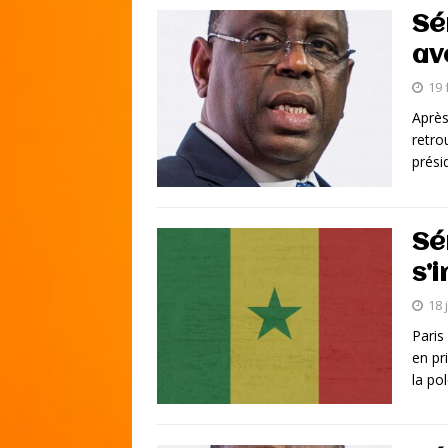
Sé
av
19 
Après
retro
présid
Sé
s’
18 
Paris
en pr
la po