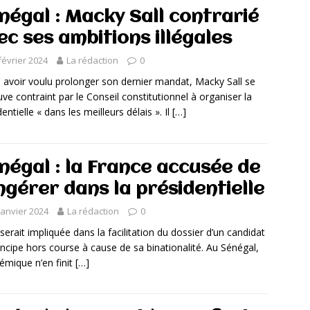
négal : Macky Sall contrarié
ec ses ambitions illégales
février 2024
La rédaction
0
 avoir voulu prolonger son dernier mandat, Macky Sall se
uve contraint par le Conseil constitutionnel à organiser la
entielle « dans les meilleurs délais ». Il
[…]
négal : la France accusée de
ingérer dans la présidentielle
janvier 2024
La rédaction
0
 serait impliquée dans la facilitation du dossier d’un candidat
incipe hors course à cause de sa binationalité. Au Sénégal,
lémique n’en finit
[…]