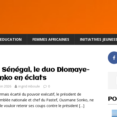
EDUCATION
FEMMES AFRICAINES
INITIATIVES JEUNES
 Sénégal, le duo Diomaye-
nko en éclats
uin 2026
ingrid mboule
0
mais écarté du pouvoir exécutif, le président de
PO
emblée nationale et chef du Pastef, Ousmane Sonko, ne
e vouloir retenir ses coups contre le président
[…]