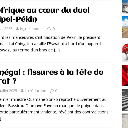
Afrique au cœur du duel
ipei-Pékin
ai 2026
ingrid mboule
0
nt les manœuvres d’intimidation de Pékin, le président
nais Lai Ching-teh a rallié l’Eswatini à bord d’un appareil
 swazi, au terme d’un bras de
[…]
négal : fissures à la tête de
tat ?
juillet 2025
La rédaction
0
emier ministre Ousmane Sonko reproche ouvertement au
dent Bassirou Diomaye Faye un manque de poigne dans
ortie particulièrement virulente, révélant des contradictions
]