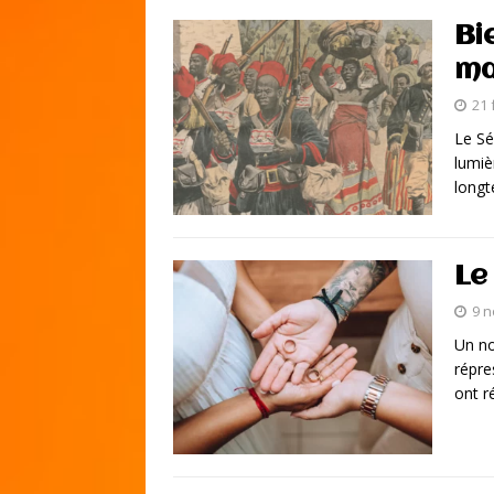
Bi
ma
21 
Le Sé
lumiè
longt
Le
9 
Un no
répre
ont 