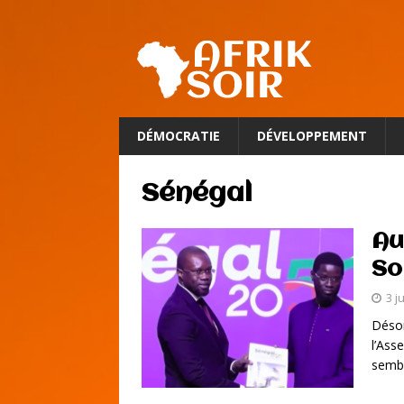
DÉMOCRATIE
DÉVELOPPEMENT
Sénégal
Au
So
3 j
Désor
l’Ass
sembl