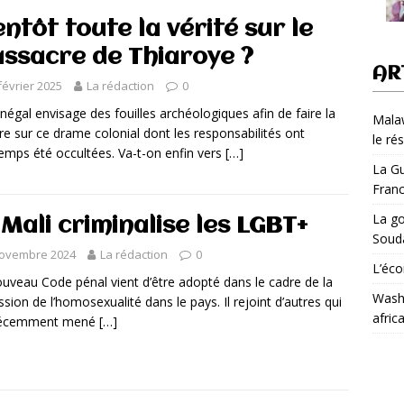
entôt toute la vérité sur le
ssacre de Thiaroye ?
AR
février 2025
La rédaction
0
négal envisage des fouilles archéologiques afin de faire la
Malaw
re sur ce drame colonial dont les responsabilités ont
le ré
emps été occultées. Va-t-on enfin vers
[…]
La Gu
Fran
La go
 Mali criminalise les LGBT+
Soud
novembre 2024
La rédaction
0
L’éco
uveau Code pénal vient d’être adopté dans le cadre de la
Washi
ssion de l’homosexualité dans le pays. Il rejoint d’autres qui
afric
récemment mené
[…]