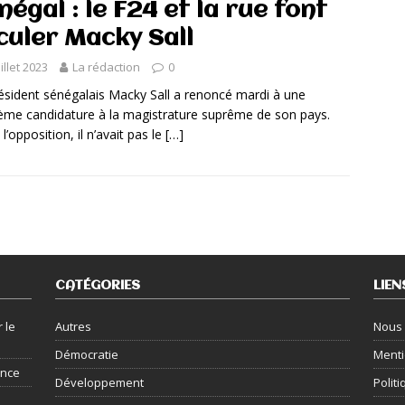
négal : le F24 et la rue font
culer Macky Sall
uillet 2023
La rédaction
0
ésident sénégalais Macky Sall a renoncé mardi à une
ième candidature à la magistrature suprême de son pays.
l’opposition, il n’avait pas le
[…]
CATÉGORIES
LIEN
 le
Autres
Nous 
Démocratie
Menti
ance
Développement
Politi