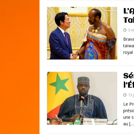
L’
Ta
3 m
Brava
taïwa
royal
Sé
l’É
13 
Le Pr
prési
une s
au
[…