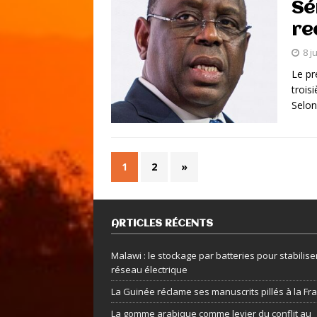
Sé
re
8 j
Le pr
trois
Selon 
1
2
»
ARTICLES RÉCENTS
Malawi : le stockage par batteries pour stabiliser
réseau électrique
La Guinée réclame ses manuscrits pillés à la Fr
La gomme arabique comme levier du conflit au