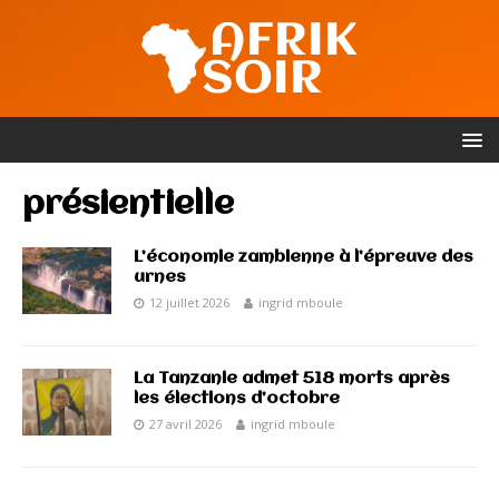
présientielle
L’économie zambienne à l’épreuve des
urnes
12 juillet 2026
ingrid mboule
La Tanzanie admet 518 morts après
les élections d’octobre
27 avril 2026
ingrid mboule