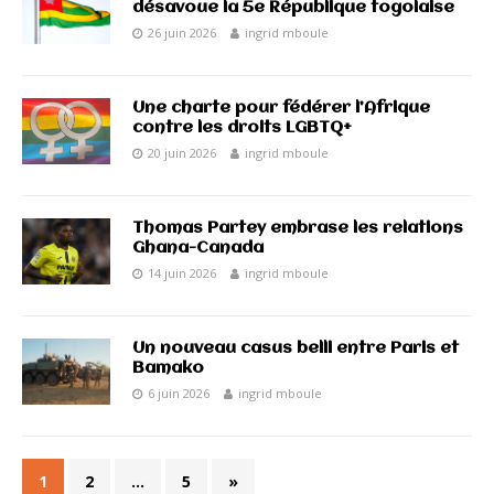
désavoue la 5e République togolaise
26 juin 2026
ingrid mboule
Une charte pour fédérer l’Afrique
contre les droits LGBTQ+
20 juin 2026
ingrid mboule
Thomas Partey embrase les relations
Ghana-Canada
14 juin 2026
ingrid mboule
Un nouveau casus belli entre Paris et
Bamako
6 juin 2026
ingrid mboule
1
2
…
5
»