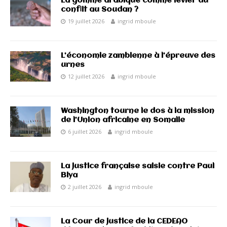
La gomme arabique comme levier du
conflit au Soudan ?
19 juillet 2026
ingrid mboule
L’économie zambienne à l’épreuve des
urnes
12 juillet 2026
ingrid mboule
Washington tourne le dos à la mission
de l’Union africaine en Somalie
6 juillet 2026
ingrid mboule
La justice française saisie contre Paul
Biya
2 juillet 2026
ingrid mboule
La Cour de justice de la CEDEAO