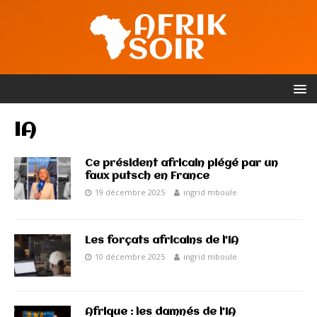
IA
Ce président africain piégé par un
faux putsch en France
19 décembre 2025
ingrid mboule
Les forçats africains de l’IA
10 décembre 2025
ingrid mboule
Afrique : les damnés de l’IA