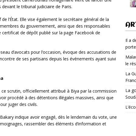
devant le tribunal judiciaire de Paris.
e l’État. Elle vise également le secrétaire général de la
AR
s membres du gouvernement, ainsi que des responsables
e certificat de dépôt publié sur la page Facebook de
Il a 
porte
 réseau d’avocats pour l’occasion, évoque des accusations de
Malaw
encontre de ses partisans depuis les événements ayant suivi
le ré
La Gu
ma
Fran
La go
à ce scrutin, officiellement attribué à Biya par la commission
Soud
oir procédé à des détentions illégales massives, ainsi que
our juger des civils.
L’éco
 Bakary indique avoir engagé, dès le lendemain du vote, une
témoignages, rassembler des éléments d’information et