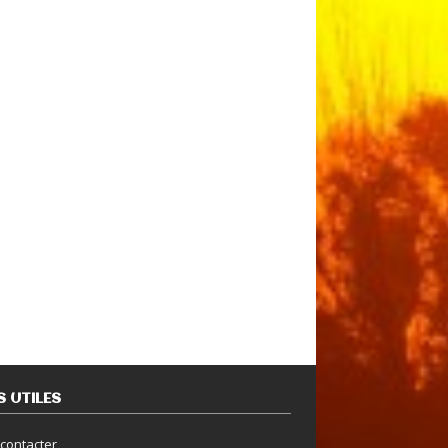
S UTILES
contacter