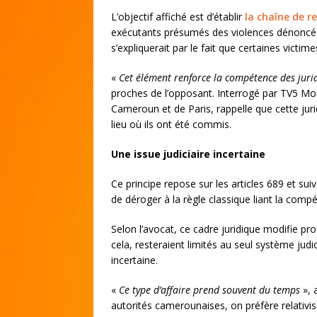
L’objectif affiché est d’établir
la chaîne de r
exécutants présumés des violences dénoncées.
s’expliquerait par le fait que certaines victi
«
Cet élément renforce la compétence des juri
proches de l’opposant. Interrogé par TV5 Mon
Cameroun et de Paris, rappelle que cette jur
lieu où ils ont été commis.
Une issue judiciaire incertaine
Ce principe repose sur les articles 689 et su
de déroger à la règle classique liant la compét
Selon l’avocat, ce cadre juridique modifie p
cela, resteraient limités au seul système judic
incertaine.
«
Ce type d’affaire prend souvent du temps
», 
autorités camerounaises, on préfère relativi