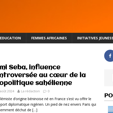
EDUCATION
FEMMES AFRICAINES
INITIATIVES JEUNES
mi Seba, influence
ntroversée au cœur de la
opolitique sahélienne
août 2024
La rédaction
0
PO
lémiste d’origine béninoise né en France s’est vu offrir le
port diplomatique nigérien. Un pied de nez envers Paris qui
écemment déchut de
[…]