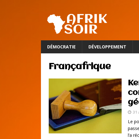
DÉMOCRATIE
DÉVELOPPEMENT
Françafrique
Ke
co
gé
31 
Le po
passe
l’a r