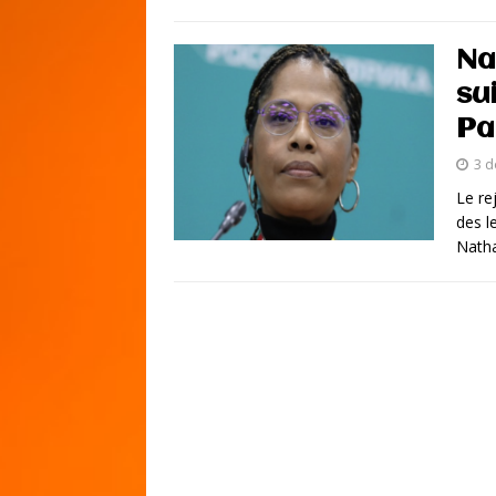
Na
su
Pa
3 
Le re
des l
Natha