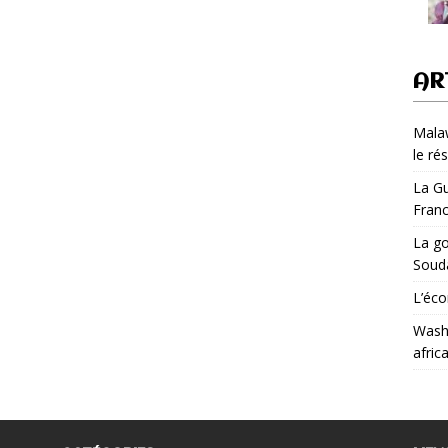
AR
Malaw
le ré
La Gu
Fran
La go
Soud
L’éco
Washi
afric