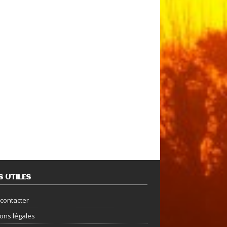
S UTILES
contacter
ons légales