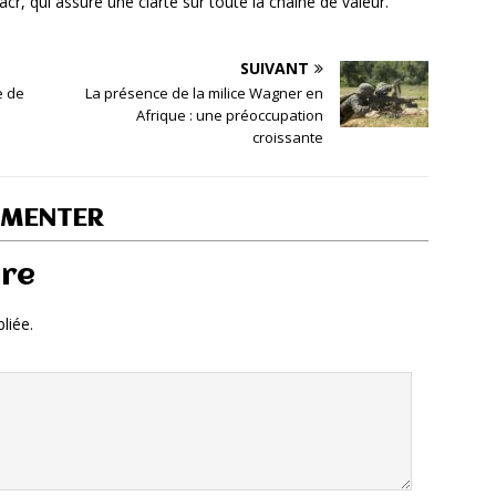
cr, qui assure une clarté sur toute la chaîne de valeur.
SUIVANT
e de
La présence de la milice Wagner en
Afrique : une préoccupation
croissante
MMENTER
ire
liée.