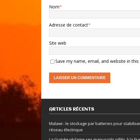
Nom
*
Adresse de contact
*
Site web
Save my name, email, and website in this
ARTICLES RÉCENTS
Malawi : le stockage par batteries pour stabiliser
réseau électrique
La Guinée réclame ses manuscrits pillés à la Fr