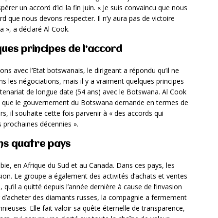
rer un accord d’ici la fin juin. « Je suis convaincu que nous
d que nous devons respecter. Il n’y aura pas de victoire
 », a déclaré Al Cook.
ues principes de l’accord
ions avec l’Etat botswanais, le dirigeant a répondu qu’il ne
 les négociations, mais il y a vraiment quelques principes
tenariat de longue date (54 ans) avec le Botswana. Al Cook
ce que le gouvernement du Botswana demande en termes de
s, il souhaite cette fois parvenir à « des accords qui
s prochaines décennies ».
ns quatre pays
ie, en Afrique du Sud et au Canada. Dans ces pays, les
sion. Le groupe a également des activités d’achats et ventes
 qu’il a quitté depuis l’année dernière à cause de l’invasion
r d’acheter des diamants russes, la compagnie a fermement
mnieuses. Elle fait valoir sa quête éternelle de transparence,