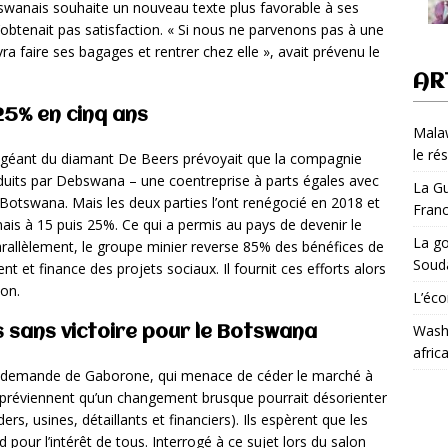
swanais souhaite un nouveau texte plus favorable à ses
 n’obtenait pas satisfaction. « Si nous ne parvenons pas à une
a faire ses bagages et rentrer chez elle », avait prévenu le
AR
25% en cinq ans
Malaw
le ré
e géant du diamant De Beers prévoyait que la compagnie
duits par Debswana – une coentreprise à parts égales avec
La Gu
 Botswana. Mais les deux parties l’ont renégocié en 2018 et
Fran
nais à 15 puis 25%. Ce qui a permis au pays de devenir le
La go
arallèlement, le groupe minier reverse 85% des bénéfices de
Soud
et finance des projets sociaux. Il fournit ces efforts alors
ion.
L’éco
Washi
s sans victoire pour le Botswana
afric
 demande de Gaborone, qui menace de céder le marché à
r préviennent qu’un changement brusque pourrait désorienter
s, usines, détaillants et financiers). Ils espèrent que les
pour l’intérêt de tous. Interrogé à ce sujet lors du salon