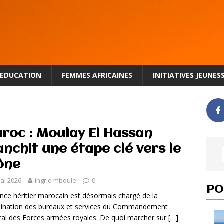
EDUCATION
FEMMES AFRICAINES
INITIATIVES JEUNES
roc : Moulay El Hassan
anchit une étape clé vers le
ône
ai 2026
ingrid mboule
0
PO
ince héritier marocain est désormais chargé de la
ination des bureaux et services du Commandement
al des Forces armées royales. De quoi marcher sur
[…]