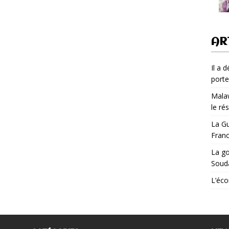
AR
Il a 
porte
Malaw
le ré
La Gu
Fran
La go
Soud
L’éco