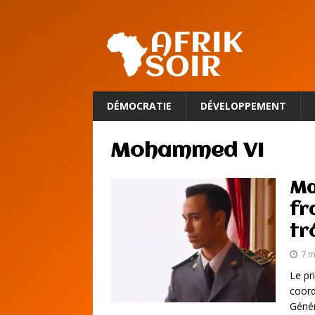
DÉMOCRATIE
DÉVELOPPEMENT
Mohammed VI
Ma
fr
tr
7 m
Le pr
coord
Génér