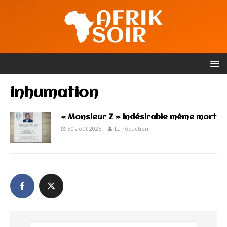
inhumation
« Monsieur Z » indésirable même mort
30 août 2025
La rédaction