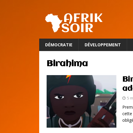
DÉMOCRATIE
DÉVELOPPEMENT
Birahima
Bi
ad
5 m
Premi
cette
obli