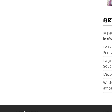
AR
Malaw
le ré
La Gu
Fran
La go
Soud
L’éco
Washi
afric