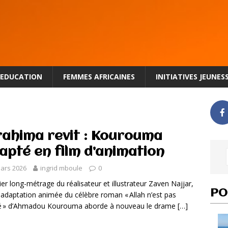
EDUCATION
FEMMES AFRICAINES
INITIATIVES JEUNES
rahima revit : Kourouma
apté en film d’animation
ars 2026
ingrid mboule
0
er long-métrage du réalisateur et illustrateur Zaven Najjar,
PO
 adaptation animée du célèbre roman « Allah n’est pas
gé » d’Ahmadou Kourouma aborde à nouveau le drame
[…]