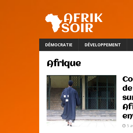
DÉMOCRATIE
DÉVELOPPEMENT
Afrique
Co
de
su
Af
en
5 a