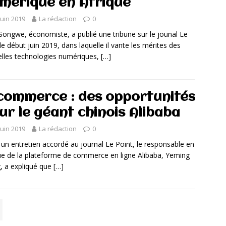
mérique en Afrique
juin 2019
La rédaction
0
Songwe, économiste, a publié une tribune sur le jounal Le
 début juin 2019, dans laquelle il vante les mérites des
lles technologies numériques,
[…]
commerce : des opportunités
ur le géant chinois Alibaba
juin 2019
La rédaction
0
un entretien accordé au journal Le Point, le responsable en
ue de la plateforme de commerce en ligne Alibaba, Yeming
 a expliqué que
[…]