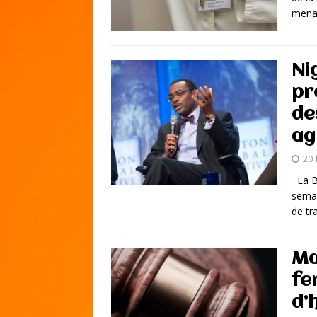
menac
Ni
pr
de
ag
20 
La Ba
semai
de tr
Ma
fe
d’