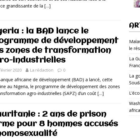
e grandissante de la
[…]
AR
geria : la BAD lance le
ogramme de développement
Malaw
le ré
s zones de transformation
La Gu
ro-industrielles
Fran
février 2020
La rédaction
0
La go
nque africaine de développement (BAD) a lancé, cette
Soud
ne au Nigeria, le programme de développement des zones
L’éco
ansformation agro-industrielles (SAPZ) d’un coût
[…]
Washi
afric
uritanie : 2 ans de prison
rme pour 8 hommes accusés
homosexualité