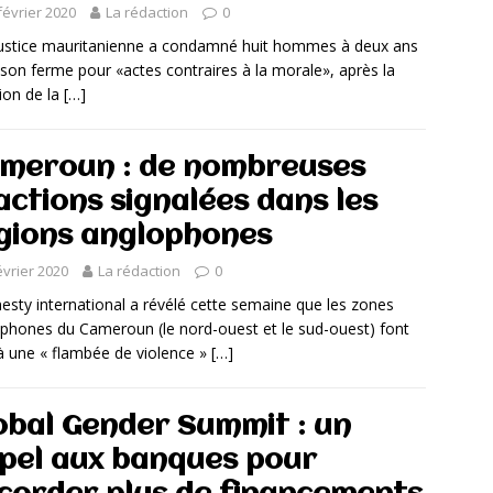
février 2020
La rédaction
0
stice mauritanienne a condamné huit hommes à deux ans
ison ferme pour «actes contraires à la morale», après la
sion de la
[…]
meroun : de nombreuses
actions signalées dans les
gions anglophones
évrier 2020
La rédaction
0
ty international a révélé cette semaine que les zones
phones du Cameroun (le nord-ouest et le sud-ouest) font
à une « flambée de violence »
[…]
obal Gender Summit : un
pel aux banques pour