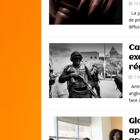
13 
La ju
de pr
diffu
Ca
ex
ré
7 f
Amnes
anglo
face 
Gl
ap