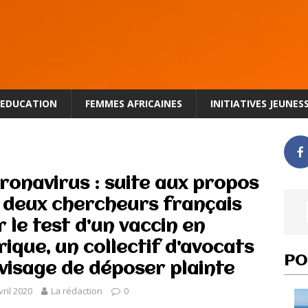
EDUCATION
FEMMES AFRICAINES
INITIATIVES JEUNES
ronavirus : suite aux propos
 deux chercheurs français
r le test d’un vaccin en
rique, un collectif d’avocats
PO
visage de déposer plainte
vril 2020
La rédaction
0