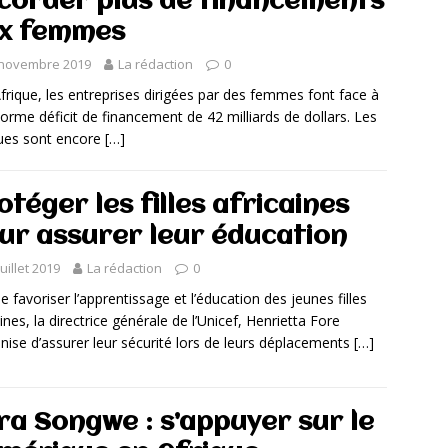
corder plus de financements
x femmes
 novembre 2019
La rédaction
0
rique, les entreprises dirigées par des femmes font face à
orme déficit de financement de 42 milliards de dollars. Les
ues sont encore
[…]
otéger les filles africaines
ur assurer leur éducation
juillet 2019
La rédaction
0
de favoriser l’apprentissage et l’éducation des jeunes filles
aines, la directrice générale de l’Unicef, Henrietta Fore
nise d’assurer leur sécurité lors de leurs déplacements
[…]
ra Songwe : s’appuyer sur le