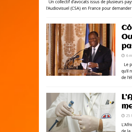
Un collectif d’avocats issus de plusieurs pays
l’Audiovisuel (CSA) en France pour demander 
Cô
Ou
pa
6 m
Le pr
qu’il
de l’
L’
me
25 
L’Afr
de la