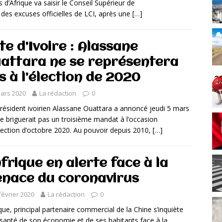
 d’Afrique va saisir le Conseil Supérieur de
des excuses officielles de LCI, après une
[…]
te d’Ivoire : Alassane
attara ne se représentera
s à l’élection de 2020
ars 2020
La rédaction
0
ésident ivoirien Alassane Ouattara a annoncé jeudi 5 mars
 ne briguerait pas un troisième mandat à l’occasion
élection d’octobre 2020. Au pouvoir depuis 2010,
[…]
Afrique en alerte face à la
nace du coronavirus
février 2020
La rédaction
0
ique, principal partenaire commercial de la Chine s’inquiète
 santé de son économie et de ses habitants face à la