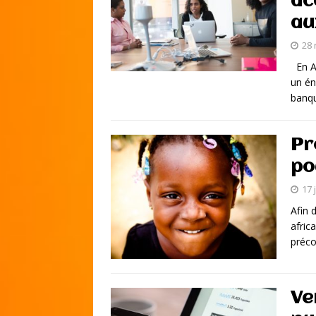
ac
au
28
En Af
un én
banq
Pr
po
17 
Afin 
afric
préco
Ve