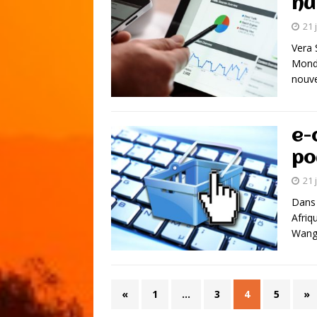
nu
21 
Vera 
Monde
nouve
e-
po
21 
Dans 
Afriq
Wang,
«
1
…
3
4
5
»