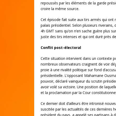
repoussés par les éléments de la garde présid
croire la même source.
Cet épisode fait suite aux tirs armés qui ont
palais présidentiel. Selon plusieurs riverains,
4h GMT sans qu’on n’en sache guère plus sur
juste des tirs intenses et qui ont duré près d
Conflit post-électoral
Cette situation intervient dans un contexte p
nombreux observateurs craignent de voir dég
proie à une rivalité politique sur fond d’accus
présidentielle. L’opposant Mahamane Ousmane
pouvoir, déclaré vainqueur du scrutin présid
avoir volé sa victoire. Une position de laquell
et la proclamation par la Cour constitutionnell
Ce dernier doit d’ailleurs être intronisé nouv
suscitée par les actualités de ces dernière
président du pays, a appelé ses partisans à d