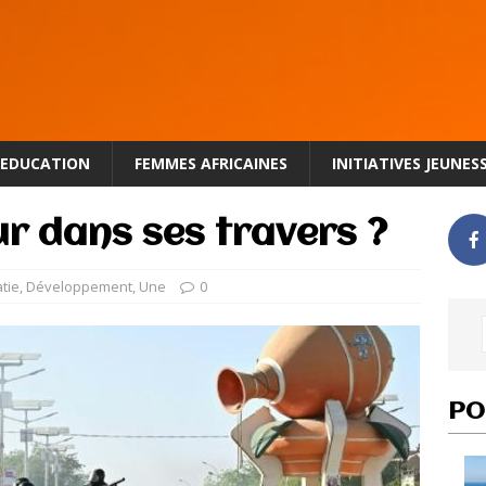
EDUCATION
FEMMES AFRICAINES
INITIATIVES JEUNES
ur dans ses travers ?
tie
,
Développement
,
Une
0
PO