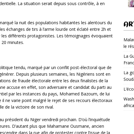
entielle. La situation serait depuis sous contrôle, à en
 marqué la nuit des populations habitantes les alentours du
AR
 des échanges de tirs à l’arme lourde ont éclaté entre 2h et
 les différents protagonistes. Les témoignages évoquaient
Malaw
e 20 minutes.
le ré
La Gu
Fran
olitique tendu, marqué par un conflit post-électoral que de
La go
énérer. Depuis plusieurs semaines, les Nigériens sont en
Soud
ations de fraude électorale entre les deux finalistes de la
 accuse en effet, son adversaire et candidat du parti au
L’éco
entiel par les instances du pays, Mohamed Bazoum, de lui
Washi
e il ne varie point malgré le rejet de ses recours électoraux
afric
e de la victoire de son rival.
eau président du Niger vendredi prochain. D’où l’inquiétude
s heures. D’autant plus que Mahamane Ousmane, ancien
escendre dans la rue afin de protester contre l’issue de la