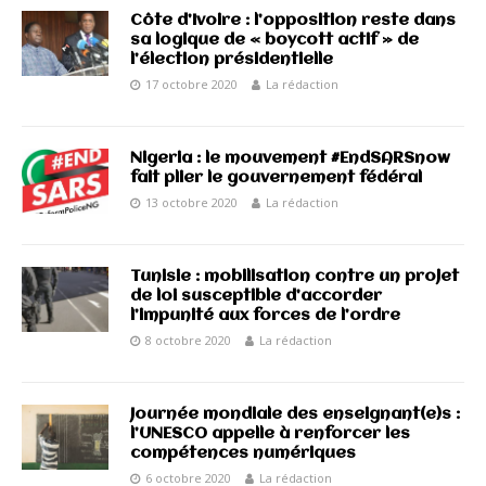
Côte d’Ivoire : l’opposition reste dans
sa logique de « boycott actif » de
l’élection présidentielle
17 octobre 2020
La rédaction
Nigeria : le mouvement #EndSARSnow
fait plier le gouvernement fédéral
13 octobre 2020
La rédaction
Tunisie : mobilisation contre un projet
de loi susceptible d’accorder
l’impunité aux forces de l’ordre
8 octobre 2020
La rédaction
Journée mondiale des enseignant(e)s :
l’UNESCO appelle à renforcer les
compétences numériques
6 octobre 2020
La rédaction