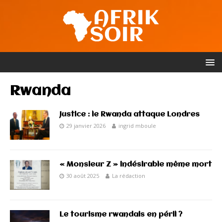
Rwanda
Justice : le Rwanda attaque Londres
29 janvier 2026
ingrid mboule
« Monsieur Z » indésirable même mort
30 août 2025
La rédaction
Le tourisme rwandais en péril ?