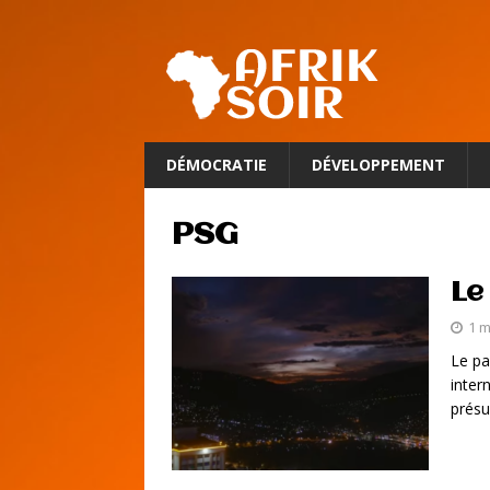
DÉMOCRATIE
DÉVELOPPEMENT
PSG
Le
1 m
Le pa
inter
présu