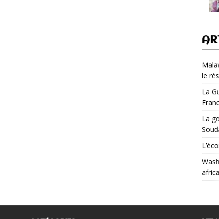
AR
Malaw
le ré
La Gu
Fran
La go
Soud
L’éco
Washi
afric