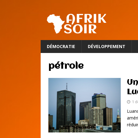
DÉMOCRATIE
DÉVELOPPEMENT
pétrole
Un
Lu
1 
Luand
améri
rédui