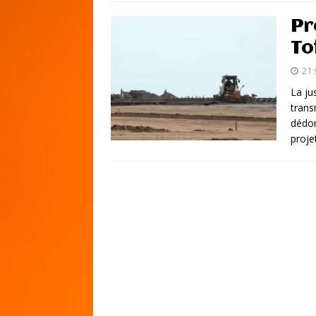
Pr
To
21
La ju
trans
dédo
proje