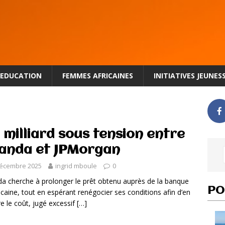
EDUCATION
FEMMES AFRICAINES
INITIATIVES JEUNES
 milliard sous tension entre
anda et JPMorgan
décembre 2025
ingrid mboule
0
a cherche à prolonger le prêt obtenu auprès de la banque
PO
caine, tout en espérant renégocier ses conditions afin d’en
re le coût, jugé excessif
[…]