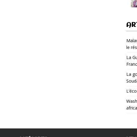
AR
Malaw
le ré
La Gu
Fran
La go
Soud
L’éco
Washi
afric