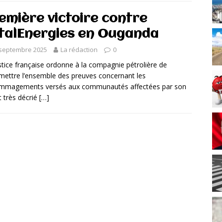
emière victoire contre
talEnergies en Ouganda
 septembre 2025
La rédaction
0
stice française ordonne à la compagnie pétrolière de
mettre l’ensemble des preuves concernant les
mmagements versés aux communautés affectées par son
t très décrié
[…]