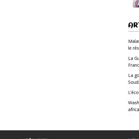
AR
Malaw
le ré
La Gu
Fran
La go
Soud
L’éco
Washi
afric