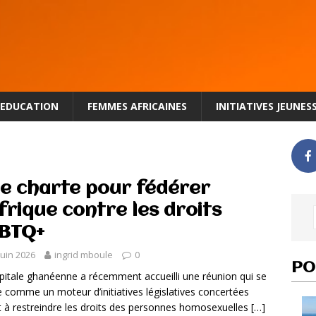
EDUCATION
FEMMES AFRICAINES
INITIATIVES JEUNES
e charte pour fédérer
Afrique contre les droits
BTQ+
juin 2026
ingrid mboule
0
PO
pitale ghanéenne a récemment accueilli une réunion qui se
e comme un moteur d’initiatives législatives concertées
t à restreindre les droits des personnes homosexuelles
[…]