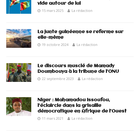
vide autour de lui
15 mars 2025
La rédaction
La junte guinéenne se referme sur
elle-même
19 octobre 2024
La rédaction
Le discours musclé de Mamady
Doumbouya à la tribune de l’ONU
22 septembre 2023
La rédaction
Niger : Mahamadou Issoufou,
l’éclaircie dans la grisaille
démocratique en Afrique de l’Ouest
11 mars 2021
La rédaction