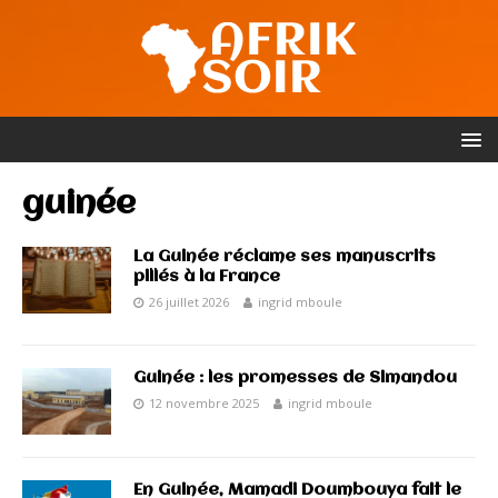
guinée
La Guinée réclame ses manuscrits
pillés à la France
26 juillet 2026
ingrid mboule
Guinée : les promesses de Simandou
12 novembre 2025
ingrid mboule
En Guinée, Mamadi Doumbouya fait le