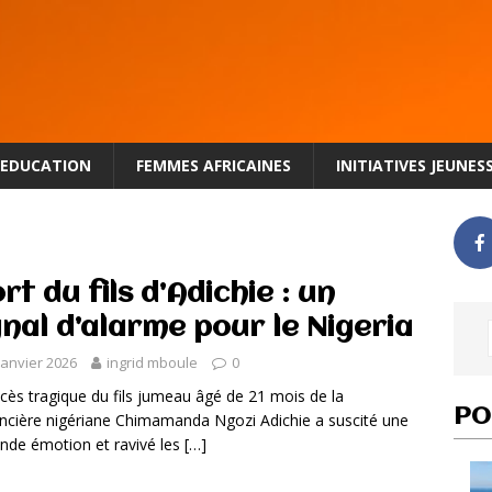
EDUCATION
FEMMES AFRICAINES
INITIATIVES JEUNES
rt du fils d’Adichie : un
gnal d’alarme pour le Nigeria
janvier 2026
ingrid mboule
0
cès tragique du fils jumeau âgé de 21 mois de la
PO
cière nigériane Chimamanda Ngozi Adichie a suscité une
nde émotion et ravivé les
[…]