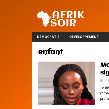
DÉMOCRATIE
DÉVELOPPEMENT
enfant
Mo
si
14 
Le dé
roman
profo