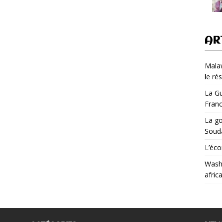
AR
Malaw
le ré
La Gu
Fran
La go
Soud
L’éco
Washi
afric