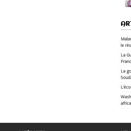
AR
Malaw
le ré
La Gu
Fran
La go
Soud
L’éco
Washi
afric