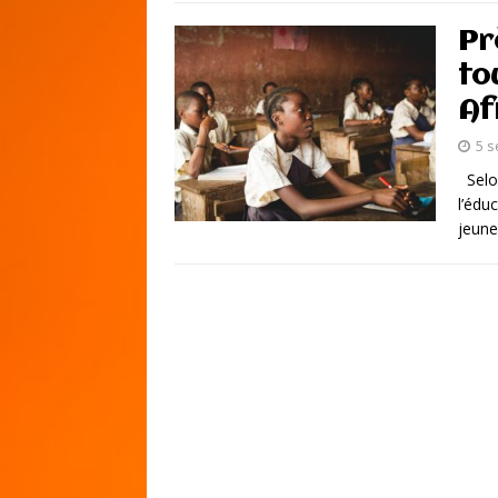
Pr
to
Af
5 
Selon
l’édu
jeune