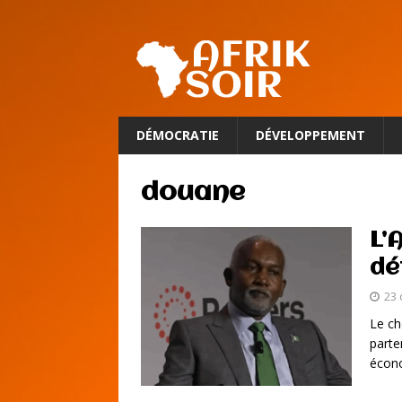
DÉMOCRATIE
DÉVELOPPEMENT
douane
L’
dé
23 
Le ch
parte
écono