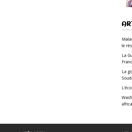
AR
Malaw
le ré
La Gu
Fran
La go
Soud
L’éco
Washi
afric