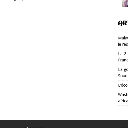
AR
Malaw
le ré
La Gu
Fran
La go
Soud
L’éco
Washi
afric