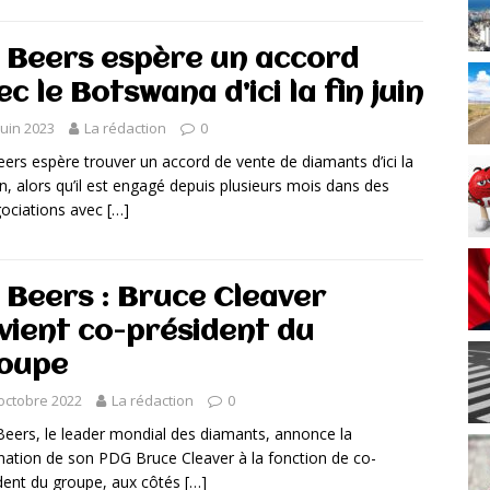
 Beers espère un accord
ec le Botswana d’ici la fin juin
juin 2023
La rédaction
0
ers espère trouver un accord de vente de diamants d’ici la
uin, alors qu’il est engagé depuis plusieurs mois dans des
ociations avec
[…]
 Beers : Bruce Cleaver
vient co-président du
oupe
octobre 2022
La rédaction
0
ers, le leader mondial des diamants, annonce la
ation de son PDG Bruce Cleaver à la fonction de co-
dent du groupe, aux côtés
[…]