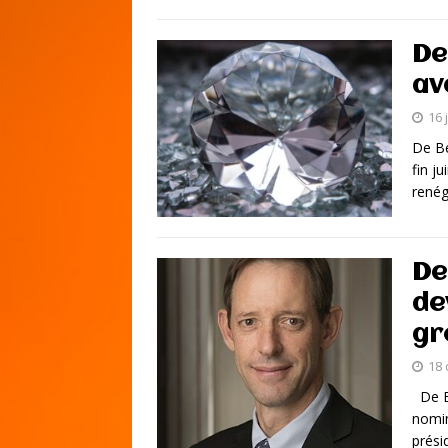
De
av
16 
De Be
fin j
renég
De
de
gr
18 
De Be
nomin
prési