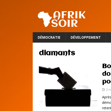
DÉMOCRATIE
DÉVELOPPEMENT
diamants
Bo
do
po
2 
Après
démoc
reten