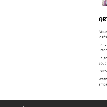
AR
Malaw
le ré
La Gu
Fran
La go
Soud
L’éco
Washi
afric