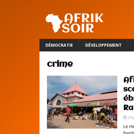
DÉMOCRATIE
DÉVELOPPEMENT
crime
Af
sc
éb
Ra
20 
Le mi
fonct