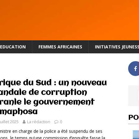
EDUCATION
FEMMES AFRICAINES
INITIATIVES JEUNES
rique du Sud : un nouveau
andale de corruption
ranle le gouvernement
maphosa
PO
juillet 2025
La rédaction
0
nistre en charge de la police a été suspendu de ses
ions, le temps qu’une commission d’enquête fasse la