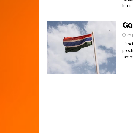
lumiè
Ga
25 
L’anc
proch
Jamm