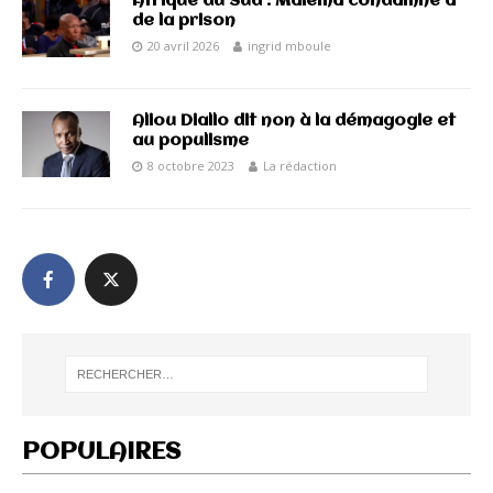
Afrique du Sud : Malema condamné à
de la prison
20 avril 2026
ingrid mboule
Aliou Diallo dit non à la démagogie et
au populisme
8 octobre 2023
La rédaction
POPULAIRES