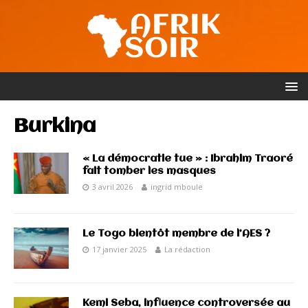
Burkina
« La démocratie tue » : Ibrahim Traoré
fait tomber les masques
3 avril 2026
ingrid mboule
Le Togo bientôt membre de l’AES ?
17 janvier 2025
La rédaction
Kemi Seba, influence controversée au