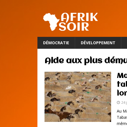
DÉMOCRATIE
DÉVELOPPEMENT
Aide aux plus dému
Ma
ta
lo
24 
Au Ma
Tabas
mêm