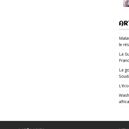
AR
Malaw
le ré
La Gu
Fran
La go
Soud
L’éco
Washi
afric