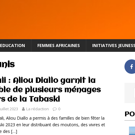
EDUCATION
FEMMES AFRICAINES
INITIATIVES JEUNES
nis
li : Aliou Diallo garnit la
ble de plusieurs ménages
rs de la Tabaski
juillet 2023
La rédaction
0
PO
li, Aliou Diallo a permis à des familles de bien fêter la
ki 2023 en leur distribuant des moutons, des vivres et
e des
[…]