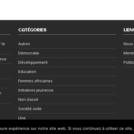
CATÉGORIES
LIEN
 le
Autres
Nous 
Démocratie
Menti
ance
Développement
Politi
Education
Femmes africaines
Initiatives jeunesse
n
Non classé
Société civile
Une
leure expérience sur notre site web. Si vous continuez à utiliser ce sit