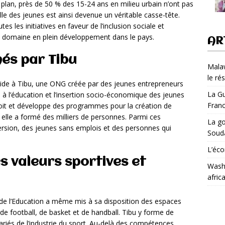
lan, près de 50 % des 15-24 ans en milieu urbain n’ont pas
lle des jeunes est ainsi devenue un véritable casse-tête.
es les initiatives en faveur de l’inclusion sociale et
 un domaine en plein développement dans le pays.
AR
més par Tibu
Malaw
le ré
e à Tibu, une ONG créée par des jeunes entrepreneurs
La Gu
à l’éducation et l’insertion socio-économique des jeunes
Fran
nçoit et développe des programmes pour la création de
 elle a formé des milliers de personnes. Parmi ces
La go
version, des jeunes sans emplois et des personnes qui
Soud
L’éco
s valeurs sportives et
Washi
afric
 de l’Education a même mis à sa disposition des espaces
 de football, de basket et de handball. Tibu y forme de
lariés de l’industrie du sport. Au-delà des compétences