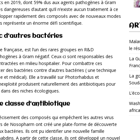
morts en 2019, dont 59% dus aux agents pathogènes à Gram
ès dangereuses d’autant qu’il n’existe aucun traitement à ce
évelopper rapidement des composés avec de nouveaux modes
s représente un énorme défi scientifique.
AR
c d’autres bactéries
Malaw
le ré
 française, est l’un des rares groupes en R&D
athogènes à Gram négatif. Ceux-ci sont responsables des
La Gu
tractées en milieu hospitalier. Pour combattre ces
Fran
ter des bactéries contre d’autres bactéries ( une technique
La go
e et médical). Elle a travaillé sur Photorhabdus et
Soud
inexploité produisent naturellement des antibiotiques pour
 dans des niches écologiques.
L’éco
Washi
 classe d’antibiotique
afric
écisement des composés qui empêchent les autres virus
heurs de Nosopharm ont créé une plate-forme de découverte
 bactéries. Ils ont pu identifier une nouvelle famille
abdins. A partir de cette classe, ils ont développé un nouvel