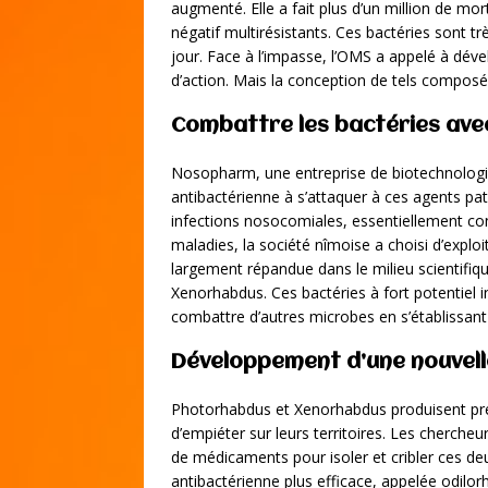
augmenté. Elle a fait plus d’un million de 
négatif multirésistants. Ces bactéries sont tr
jour. Face à l’impasse, l’OMS a appelé à d
d’action. Mais la conception de tels composé
Combattre les bactéries ave
Nosopharm, une entreprise de biotechnologie
antibactérienne à s’attaquer à ces agents p
infections nosocomiales, essentiellement con
maladies, la société nîmoise a choisi d’exploi
largement répandue dans le milieu scientifiqu
Xenorhabdus. Ces bactéries à fort potentiel 
combattre d’autres microbes en s’établissant
Développement d’une nouvelle
Photorhabdus et Xenorhabdus produisent pr
d’empiéter sur leurs territoires. Les cherc
de médicaments pour isoler et cribler ces deux
antibactérienne plus efficace, appelée odilorh