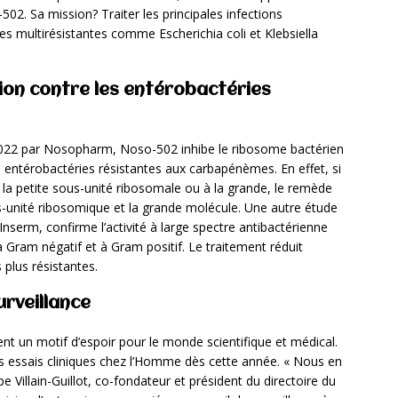
02. Sa mission? Traiter les principales infections
s multirésistantes comme Escherichia coli et Klebsiella
on contre les entérobactéries
n 2022 par Nosopharm, Noso-502 inhibe le ribosome bactérien
 entérobactéries résistantes aux carbapénèmes. En effet, si
 à la petite sous-unité ribosomale ou à la grande, le remède
ous-unité ribosomique et la grande molécule. Une autre étude
Inserm, confirme l’activité à large spectre antibactérienne
Gram négatif et à Gram positif. Le traitement réduit
 plus résistantes.
rveillance
nt un motif d’espoir pour le monde scientifique et médical.
 essais cliniques chez l’Homme dès cette année. « Nous en
 Villain-Guillot, co-fondateur et président du directoire du