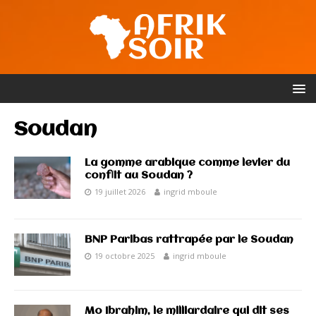
Soudan
La gomme arabique comme levier du
conflit au Soudan ?
19 juillet 2026
ingrid mboule
BNP Paribas rattrapée par le Soudan
19 octobre 2025
ingrid mboule
Mo Ibrahim, le milliardaire qui dit ses