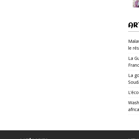
AR
Malaw
le ré
La Gu
Fran
La go
Soud
L’éco
Washi
afric