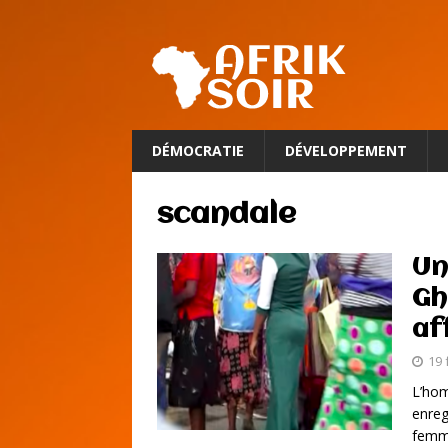
DÉMOCRATIE
DÉVELOPPEMENT
scandale
Un
Gh
af
19 
L’hom
enreg
femme