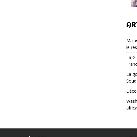
AR
Malaw
le ré
La Gu
Fran
La go
Soud
L’éco
Washi
afric