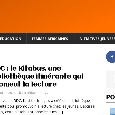
EDUCATION
FEMMES AFRICAINES
INITIATIVES JEUNES
C : le Kitabus, une
bliothèque itinérante qui
omeut la lecture
juillet 2024
La rédaction
0
PO
avu, en RDC, l’Institut français a créé une bibliothèque
rante pour promouvoir la lecture chez les jeunes. Baptisée
us, cette bibliobus sillonne les rues
[…]