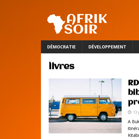
DÉMOCRATIE
DÉVELOPPEMENT
livres
RD
bi
pr
13 
A Buk
itiné
Kitab