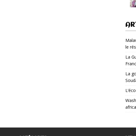
AR
Malaw
le ré
La Gu
Fran
La go
Soud
L’éco
Washi
afric