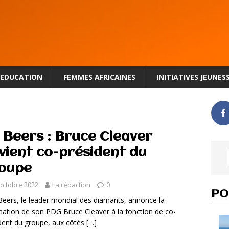
EDUCATION
FEMMES AFRICAINES
INITIATIVES JEUNES
 Beers : Bruce Cleaver
vient co-président du
oupe
octobre 2022
La rédaction
0
PO
ers, le leader mondial des diamants, annonce la
ation de son PDG Bruce Cleaver à la fonction de co-
dent du groupe, aux côtés
[…]