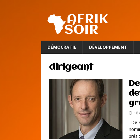
DÉMOCRATIE
DÉVELOPPEMENT
dirigeant
De
de
gr
18 
De Be
nomin
prési