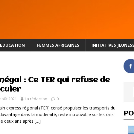
EDUCATION
FEMMES AFRICAINES
INITIATIVES JEUNES
négal : Ce TER qui refuse de
rculer
août 2021
La rédaction
0
ain express régional (TER) censé propulser les transports du
PO
davantage dans la modernité, reste introuvable sur les rails
de deux ans après
[…]