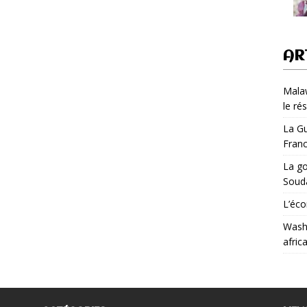
AR
Malaw
le ré
La Gu
Fran
La go
Soud
L’éco
Washi
afric