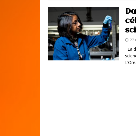
Da
cé
sc
22
La di
scien
L’Oré