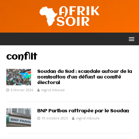
conflit
Soudan du Sud : scandale autour de la
nomination d’un défunt au comité
électoral
6 février 2026
ingrid mboule
BNP Paribas rattrapée par le Soudan
19 octobre 2025
ingrid mboule