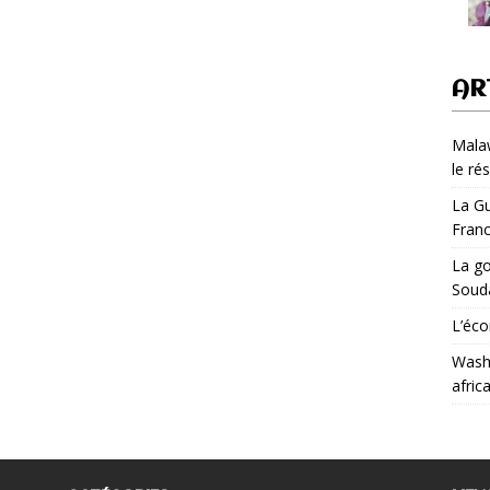
AR
Malaw
le ré
La Gu
Fran
La go
Soud
L’éco
Washi
afric