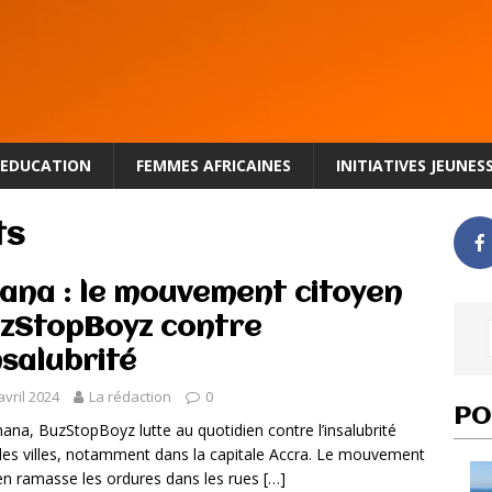
EDUCATION
FEMMES AFRICAINES
INITIATIVES JEUNES
ts
ana : le mouvement citoyen
zStopBoyz contre
insalubrité
avril 2024
La rédaction
0
PO
ana, BuzStopBoyz lutte au quotidien contre l’insalubrité
les villes, notamment dans la capitale Accra. Le mouvement
en ramasse les ordures dans les rues
[…]