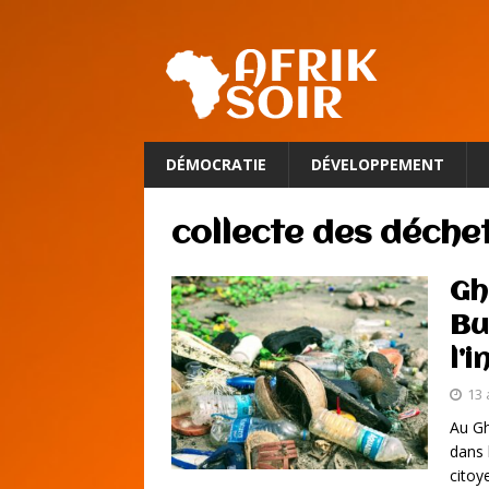
DÉMOCRATIE
DÉVELOPPEMENT
collecte des déche
Gh
Bu
l’
13 
Au Gh
dans 
citoy