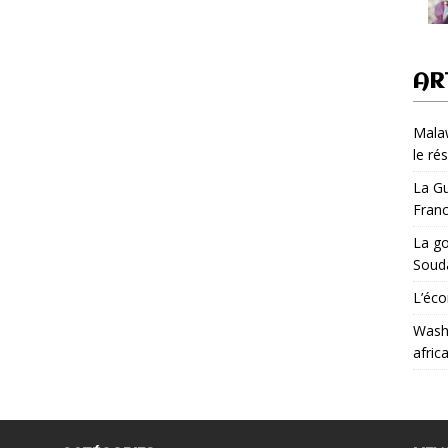
AR
Malaw
le ré
La Gu
Fran
La go
Soud
L’éco
Washi
afric