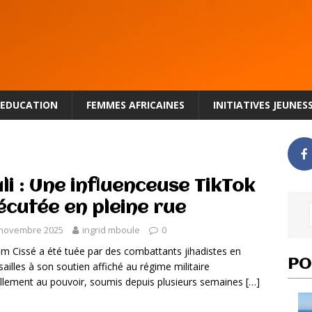
EDUCATION
FEMMES AFRICAINES
INITIATIVES JEUNES
li : Une influenceuse TikTok
écutée en pleine rue
 novembre 2025
ingrid mboule
0
m Cissé a été tuée par des combattants jihadistes en
PO
sailles à son soutien affiché au régime militaire
llement au pouvoir, soumis depuis plusieurs semaines
[…]