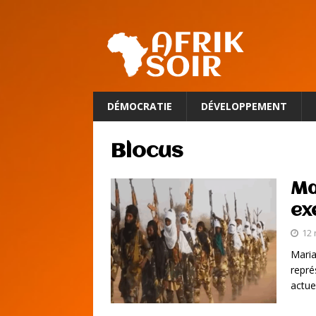
DÉMOCRATIE
DÉVELOPPEMENT
Blocus
Ma
ex
12
Maria
repré
actue