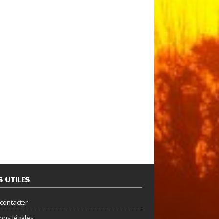
S UTILES
contacter
ons légales