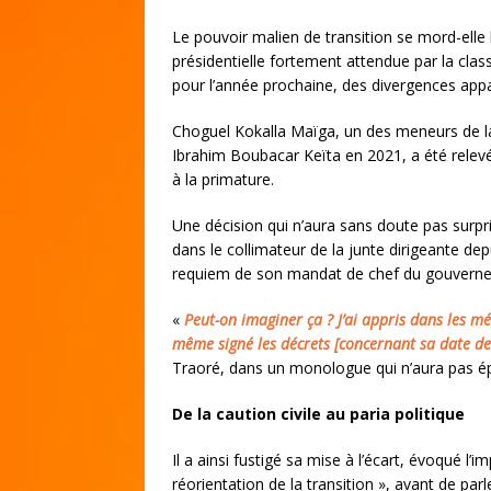
Le pouvoir malien de transition se mord-elle l
présidentielle fortement attendue par la clas
pour l’année prochaine, des divergences appa
Choguel Kokalla Maïga, un des meneurs de la f
Ibrahim Boubacar Keïta en 2021, a été relevé
à la primature.
Une décision qui n’aura sans doute pas surpri
dans le collimateur de la junte dirigeante depu
requiem de son mandat de chef du gouverne
«
Peut-on imaginer ça ? J’ai appris dans les mé
même signé les décrets [concernant sa date de 
Traoré, dans un monologue qui n’aura pas épa
De la caution civile au paria politique
Il a ainsi fustigé sa mise à l’écart, évoqué l’i
réorientation de la transition », avant de par