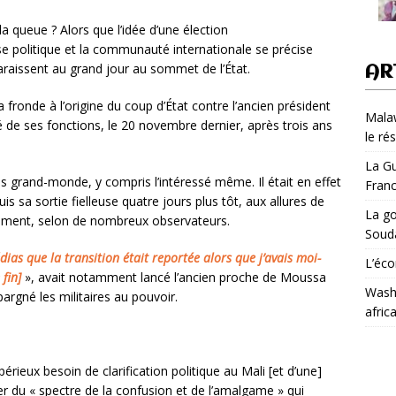
a queue ? Alors que l’idée d’une élection
se politique et la communauté internationale se précise
raissent au grand jour au sommet de l’État.
AR
ronde à l’origine du coup d’État contre l’ancien président
Malaw
 de ses fonctions, le 20 novembre dernier, après trois ans
le ré
La Gu
s grand-monde, y compris l’intéressé même. Il était en effet
Fran
is sa sortie fielleuse quatre jours plus tôt, aux allures de
La go
ment, selon de nombreux observateurs.
Soud
dias que la transition était reportée alors que j’avais moi-
L’éco
fin]
», avait notamment lancé l’ancien proche de Moussa
Washi
rgné les militaires au pouvoir.
afric
mpérieux besoin de clarification politique au Mali [et d’une]
ler du « spectre de la confusion et de l’amalgame » qui