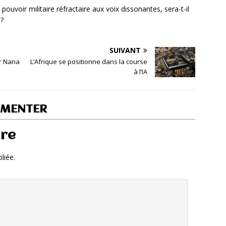
uvoir militaire réfractaire aux voix dissonantes, sera-t-il
 ?
SUIVANT
ur Nana
L’Afrique se positionne dans la course
à l’IA
MMENTER
ire
liée.