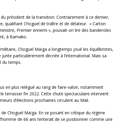
s du président de la transition. Contrairement à ce dernier,
re, qualifiant Choguel de traître et de délateur. « Carton
inistre, Premier ennemi », pouvait-on lire des banderoles
nt, à Bamako.
 militaire, Choguel Maïga a longtemps joué les équilibristes,
 junte particulièrement décriée à l’international. Mais sa
il du temps.
e plus en plus relégué au rang de faire-valoir, notamment
 le terrasser fin 2022. Cette chute spectaculaire intervient
umeurs d’élections prochaines circulent au Mali.
art de Choguel Maïga. En se posant en critique du régime
ler, l’homme de 66 ans tenterait de se positionner comme une