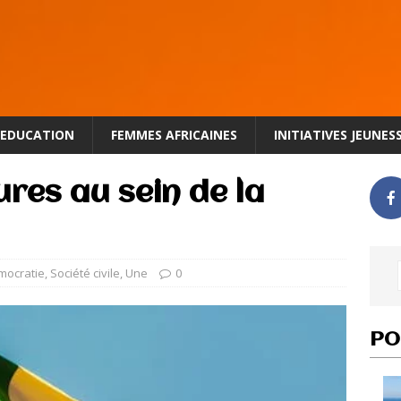
EDUCATION
FEMMES AFRICAINES
INITIATIVES JEUNES
ures au sein de la
mocratie
,
Société civile
,
Une
0
PO