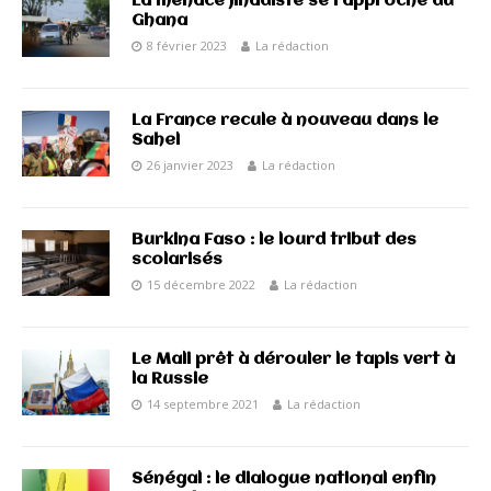
La menace jihadiste se rapproche du
Ghana
8 février 2023
La rédaction
La France recule à nouveau dans le
Sahel
26 janvier 2023
La rédaction
Burkina Faso : le lourd tribut des
scolarisés
15 décembre 2022
La rédaction
Le Mali prêt à dérouler le tapis vert à
la Russie
14 septembre 2021
La rédaction
Sénégal : le dialogue national enfin